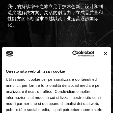
我们的持续增长之旅立足于技术创新、设计和制
造尖端解决方案、灵活的创造力，在成品质量和
性能方面不断追求卓越以及工业运营逐步国际
化。
Questo sito web utilizza i cookie
Utilizziamo i cookie per personalizzare contenuti ed
annunci, per fornire funzionalità dei social media e per
analizzare il nostro traffico. Condividiamo inoltre
1959
informazioni sul modo in cui utilizza il nostro sito con i
优蒂利工业股份有限公司成立
nostri partner che si occupano di analisi dei dati web,
pubblicità e social media, i quali potrebbero combinarle