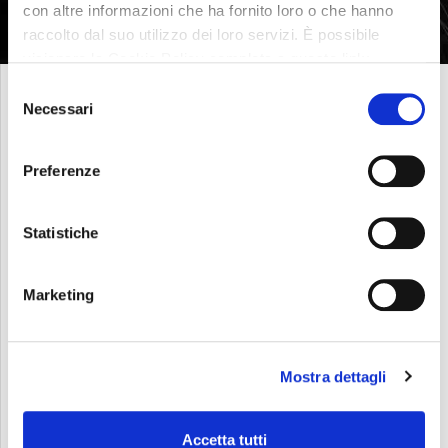
con altre informazioni che ha fornito loro o che hanno
raccolto dal suo utilizzo dei loro servizi. È possibile
visionare la Cookie Policy completa a questo link:
Cookie Policy
Selezione
Necessari
价值
del
consenso
Preferenze
Statistiche
Marketing
Mostra dettagli
Accetta tutti