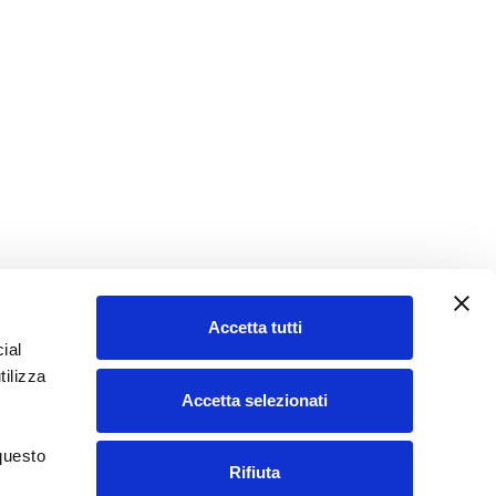
Accetta tutti
ial
tilizza
Accetta selezionati
 questo
Rifiuta