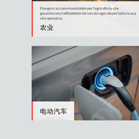
Flange in acciaio inossidabile per l’agricoltura che garantiscono
l’affidabilità del veicolo agricolo per tutta la sua vita operativa.
Flange in acciaio inossidabile per l’agricoltura che
农业
garantiscono l’affidabilità del veicolo agricolo per tutta la sua
vita operativa.
农业
电动汽车
电动汽车