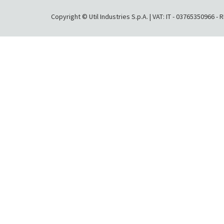
Copyright © Util Industries S.p.A. | VAT: IT - 03765350966 -