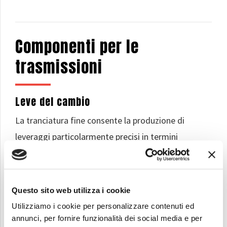
Componenti per le
trasmissioni
Leve del cambio
La tranciatura fine consente la produzione di
leveraggi particolarmente precisi in termini
dimensionali, adatti alle moderne applicazioni in
cambi di velocità manuali, semiautomatici e
automatici.
Questo sito web utilizza i cookie
Utilizziamo i cookie per personalizzare contenuti ed
Dischi per frizione multidisco
annunci, per fornire funzionalità dei social media e per