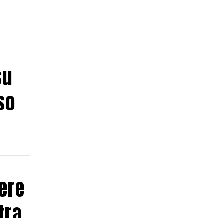
su
so
ere
tra