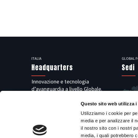
ITALIA
GLOBAL F
Headquarters
Sedi
Innovazione e tecnologia
d’avanguardia a livello Globale.
+39 0141 944 312
Questo sito web utilizza i
info@utilgroup.com
Utilizziamo i cookie per pe
Via Giovanni XXIII, 10 | 14019
media e per analizzare il n
Villanova d’Asti (AT) ITALY
il nostro sito con i nostri 
media, i quali potrebbero 