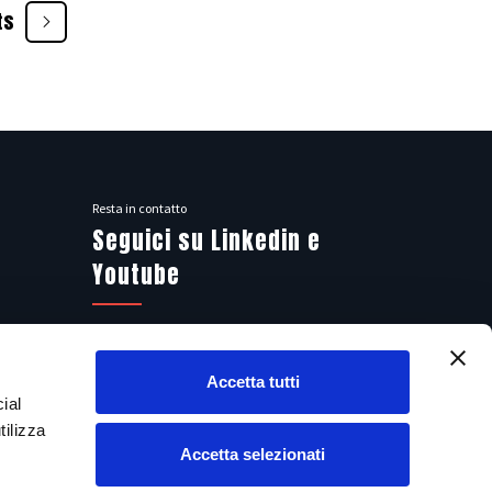
ts
Resta in contatto
Seguici su Linkedin e
Youtube
Accetta tutti
ial
tilizza
Rappresentanza commerciale in Germania:
Steiner + Steiner GmbH
Accetta selezionati