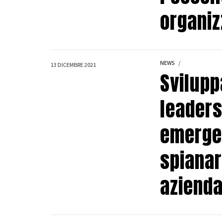
organizz
NEWS
13 DICEMBRE 2021
Svilupp
leaders
emergen
spianar
aziend