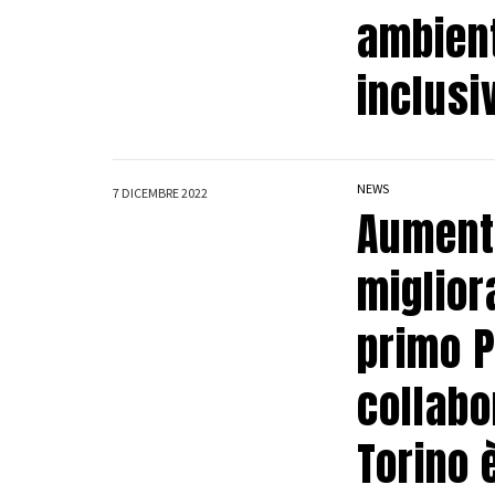
ambient
inclusi
NEWS
7 DICEMBRE 2022
Aumento
miglior
primo P
collabo
Torino è