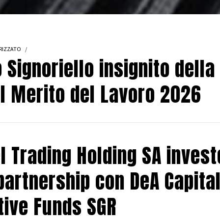
RIZZATO
 Signoriello insignito della
al Merito del Lavoro 2026
l Trading Holding SA invest
n partnership con DeA Capita
tive Funds SGR