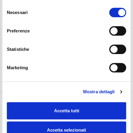
的管理和领导能力，为我们
Cookie Policy
Selezione
公司的未来铺平道路
Necessari
del
consenso
Preferenze
2021年12月13日
消息
Statistiche
通过技术创新提高可持续
性。 我们通过选定的合作
Marketing
伙伴关系更新研发方法
Mostra dettagli
2021年7月10日
消息
Accetta tutti
优蒂利开发了一个增值的电
动汽车系统
Accetta selezionati