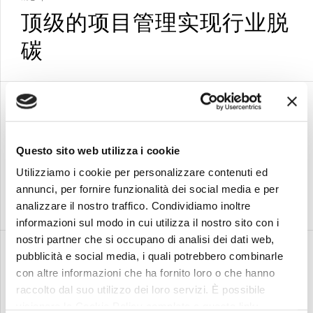
顶级的项目管理实现行业脱
碳
2022年7月1日
消息
通过专注的合作伙伴关系增
Questo sito web utilizza i cookie
强我们在先进复合模具方面
Utilizziamo i cookie per personalizzare contenuti ed
的能力
annunci, per fornire funzionalità dei social media e per
analizzare il nostro traffico. Condividiamo inoltre
informazioni sul modo in cui utilizza il nostro sito con i
nostri partner che si occupano di analisi dei dati web,
2022年3月15日
pubblicità e social media, i quali potrebbero combinarle
消息
con altre informazioni che ha fornito loro o che hanno
培养新兴人才和年轻领导者
raccolto dal suo utilizzo dei loro servizi. È possibile
visionare la Cookie Policy completa a questo link: